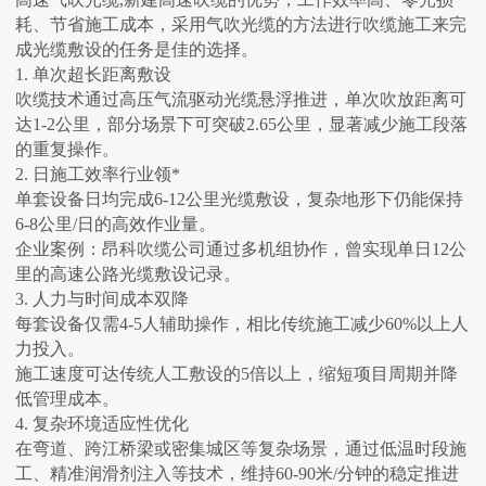
耗、节省施工成本，采用气吹光缆的方法进行吹缆施工来完
成光缆敷设的任务是佳的选择。
1. ‌单次超长距离敷设‌
吹缆技术通过高压气流驱动光缆悬浮推进，单次吹放距离可
达‌1-2公里‌，部分场景下可突破‌2.65公里‌，显著减少施工段落
的重复操作。
2. ‌日施工效率行业领*
单套设备日均完成‌6-12公里‌光缆敷设，复杂地形下仍能保持‌
6-8公里/日‌的高效作业量。
企业案例：昂科吹缆公司通过多机组协作，曾实现‌单日12公
里‌的高速公路光缆敷设记录。
3. ‌人力与时间成本双降‌
每套设备仅需‌4-5人辅助操作‌，相比传统施工减少60%以上人
力投入。
施工速度可达传统人工敷设的‌5倍以上‌，缩短项目周期并降
低管理成本。
4. ‌复杂环境适应性优化‌
在弯道、跨江桥梁或密集城区等复杂场景，通过低温时段施
工、精准润滑剂注入等技术，维持‌60-90米/分钟‌的稳定推进