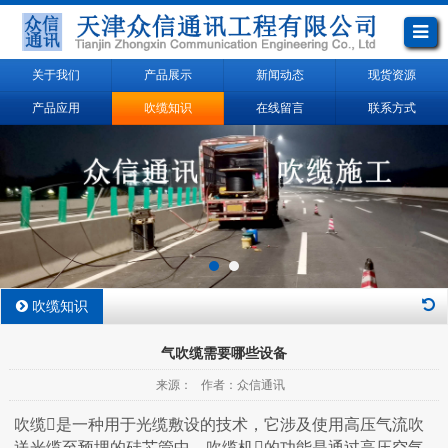
关于我们
产品展示
新闻动态
现货资源
产品应用
吹缆知识
在线留言
联系方式
吹缆知识
气吹缆需要哪些设备
来源： 作者：众信通讯
吹缆是一种用于光缆敷设的技术，它涉及使用高压气流吹
送光缆至预埋的硅芯管中。吹缆机的功能是通过高压空气