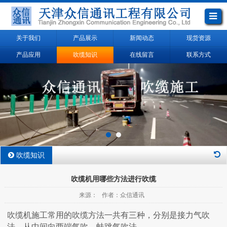
关于我们
产品展示
新闻动态
现货资源
产品应用
吹缆知识
在线留言
联系方式
吹缆知识
吹缆机用哪些方法进行吹缆
来源： 作者：众信通讯
吹缆机施工常用的吹缆方法一共有三种，分别是接力气吹
法、从中间向两端气吹、蛙跳气吹法。