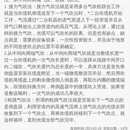
1. 接力气吹法：接力气吹法就是采用多台气吹机联合工作，
就是当吹缆机将缆送至下一个气吹点时，*二台吹缆机开始
工作，气流通过*二台机器的进气室进入下一段管道并且从
排气口释放出上游管道内的高压气流。从理论上讲，通过这
样的接力气吹，光缆可以气吹长的距离。但是也有缺点，缺
点就是：需要的设备较多，一次性投资较大，并且由于地形
的不同造使吹点的位置不容易确定。
2.从中间向两端气吹：从中间向两端气吹就是当敷缆长度**
过一台吹缆机的一次气吹长度时，可以选择从线路中间开口
向二端吹，气吹长度约为总长度的一半，具体方法是首先将
倒盘器安装在缆盘附近，当一端微缆敷设完毕后，然后用吹
缆机将缆盘上的剩余微缆倒入倒盘器，再取出内圈的微缆端
头，吹缆机转换方向，将倒盘器中的微缆吹入管道。如果管
道敷设顺利，一次气吹的成功几率很大。
3.蛙跳气吹法：所谓的蛙跳气吹法就是安装在下一气吹点的
是倒盘器，利用管道内的高速气流将上游气吹点的光缆全部
收集到下一个气吹点，再将吹缆机转移到下一个气吹点，就
这样循环，直到光缆全部气吹完毕。
发表时间:2023-02-26 浏览次数：1478