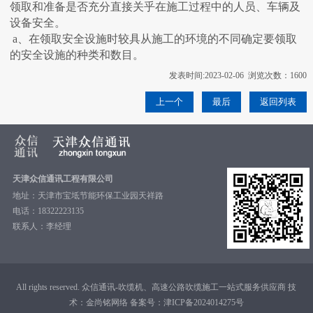
领取和准备是否充分直接关乎在施工过程中的人员、车辆及
设备安全。
a、在领取安全设施时较具从施工的环境的不同确定要领取
的安全设施的种类和数目。
发表时间:2023-02-06 浏览次数：1600
上一个
最后
返回列表
天津众信通讯工程有限公司
地址：天津市宝坻节能环保工业园天祥路
电话：18322223135
联系人：李经理
All rights reserved. 众信通讯-吹缆机、高速公路吹缆施工一站式服务供应商 技
术：
金尚铭网络
备案号：
津ICP备2024014275号