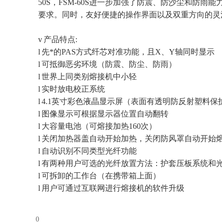
50S，FSM-60S进一步加强了防震、防沙尘和防雨
要求。同时，友好便捷的操作界面以及双重方向的灵
v 产品特点:
l 先*的PAS方式纤芯对准功能，且X、Y轴同时显示
l 可抵御恶劣环境（防震、防尘、防雨）
l 世界上同类别熔接机中小轻
l 实时放电校正系统
l 4.1英寸彩色液晶显示屏（表面有透明防反射塑料保
l 图像显示可根据显示器位置自动翻转
l 大容量电池（可熔接加热160次）
l 关闭加热器盖自动开始加热，关闭防风罩自动开始
l 自动识别不同类型光纤功能
l 有两种用户可选的光纤放置方法：护套压板系统和
l 可拆卸的工作台（在携带箱上面）
l 用户可通过互联网进行熔接机的软件升级
0