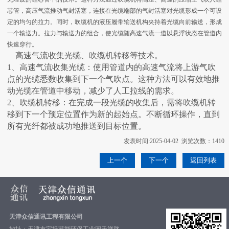
芯管，高压气流推动气封活塞，连接在光缆端部的气封活塞对光缆形成一个可设
定的均匀的拉力。同时，吹缆机的液压履带输送机构夹持着光缆向前输送，形成
一个输送力。拉力与输送力的组合，使光缆随高速气流一道以悬浮状态在管道内
快速穿行。‌
高速气流收集光缆、吹缆机转移等技术。
1、高速气流收集光缆：使用管道内的高速气流将上游气吹
点的光缆悉数收集到下一个气吹点。这种方法可以有效地推
动光缆在管道中移动，减少了人工拉线的需求。
2、吹缆机转移：在完成一段光缆的收集后，需将吹缆机转
移到下一个预定位置作为新的起始点。不断循环操作，直到
所有光纤都被成功地推送到目标位置。
发表时间:2025-04-02 浏览次数：1410
上一个
下一个
返回列表
天津众信通讯工程有限公司
地址：天津市宝坻节能环保工业园天祥路