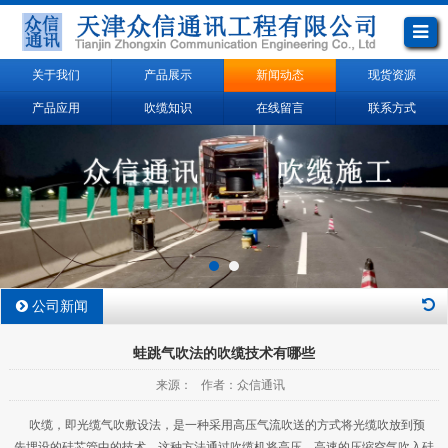
关于我们
产品展示
新闻动态
现货资源
产品应用
吹缆知识
在线留言
联系方式
公司新闻
蛙跳气吹法的吹缆技术有哪些
来源： 作者：众信通讯
吹缆，即光缆气吹敷设法，是一种采用高压气流吹送的方式将光缆吹放到预
先埋设的硅芯管中的技术。这种方法通过吹缆机将高压、高速的压缩空气吹入硅