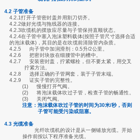
4.2 子管准备
4.2.1打开子管密封盖并用割刀切齐。
4.2.2做好光缆与拖线器的连接。
4.2.3吹缆机的摆放应尽量与子管保持直顺状态。
4.2.4在子管中塞入泡沫塑料载体(按照子管尺寸选择合适
的泡沫载体)，其目的是在吹缆前清除管内杂质。
4.2.5
向子管中加润滑剂：0.5升/2公里。
4.2.6
把密封块放在细腰管中的槽中。
4.2.7
安装密封盖，拧紧螺栓，但不要太紧，用交叉
拧紧方法。
4.2.8
选择正确的子管网套，装于子管末端。
4.2.9
证实子管的完整性。
(1)
慢慢打开气阀。
(2)
将泡沫载体吹过子管，检查子管的畅通性。
(3)
关闭气阀。
注意：泡沫载体吹过子管的时间为30米/秒，否则
子管可能受污染或阻塞。
4.3 光缆准备
光纤吹缆机的设计是从一侧铺放光缆。开始
操作前按以下程序准备光缆。