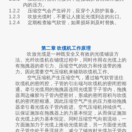
内的压力。
1.2.2
压缩空气会产生碎片，应穿个人防护装备。
1.2.3
吹放光缆时，不要让人接近光缆到达的出口。
1.2.4
定期检查输气软管，如果损坏则及时替换。
第二章 吹缆机工作原理
吹放光缆是一种既安全又有效的光缆铺设方
法。光纤吹缆机在铺缆过程中，同时作用在光缆上的
有拖拽器的牵引力、压缩空气的吹力和传送带的推
力。因此需要空气压缩机来辅助吹缆机工作。
空气压缩机产生压缩空气，通过输气软管送往
吹缆机的密闭腔，子管的引出端与吹缆机的密闭腔相
通。牵引光缆用的拖拽器连同光缆置于子管内，拖拽
器周边橡胶与子管内壁密封，形成的密闭容积与吹缆
机的密闭腔相通。因此压缩空气产生的压力推动拖拽
器牵引着光缆在子管内前进。空气压缩机持续供气，
以保证施加在拖拽器上的力基本恒定，从而保证施加
在光缆上的力基本恒定。同时压缩空气向前流动，一
方面施加力于光缆上推动光缆前进，另一方面使光缆
在子管中处于悬浮状态，减少了铺放时光缆与子管内