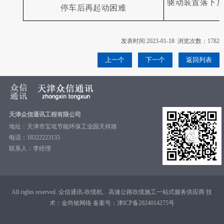
驱动装置落下
停车后再起动困难
发表时间:2023-01-18 浏览次数：1782
上一个
下一个
返回列表
天津众信通讯工程有限公司
地址：天津市宝坻节能环保工业园天祥路
电话：18322223135
联系人：李经理
All rights reserved. 众信通讯-吹缆机、高速公路吹缆施工一站式服务供应商 技
术：
金尚铭网络
备案号：
津ICP备2024014275号