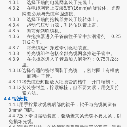
4.3.1
选择正确的电缆网套装于光缆上。
4.3.2
在电缆网套上安装5/8”(16mm)的旋转体。光缆
网套必须与光缆牢固连接。
4.3.3
选择正确的拖拽器并装于旋转体上。
4.3.4
起动气压动力源，升起传送带上盖。
4.3.5
向前倾斜吹缆机。
4.3.6
在拖拽器进入子管前往子管中加润滑剂：
0.25
升/2公里。
4.3.7
将光缆组件穿过牵引驱动装置。
4.3.8
将光缆组件包括全部光缆网套推进子管中。
4.3.9
在拖拽器迸入子管后加入润滑剂：0.75升/2公
里。
4.3.10选择合适的密封圈装于光缆上，密封圈上有槽的
一面朝向子管。
4.3.11将光缆密封圈放入细腰管的槽中，开口端朝下。
4.3.12安装密封盖，拧紧螺栓，但不要太紧，用交叉拧
紧方法。
4.4 *后安装
4.4.1用手拧紧吹缆机后部的辊子，辊子与光缆间留有
3mm的间隙。
4.4.2放下牵引驱动装置，驱动盖夹紧光缆不要太紧，以
免损坏光缆。