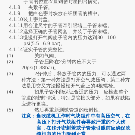
子管的位置应直到密封座的台阶处。
4.1.8
夹紧子管。
4.1.9
把白色密封块放在细腰管的槽中。
4.1.10装上密封盖。
4.1.11用合适尺寸的子管牵引眼堵上子管末端。
4.1.12选择正确的子管网套，并装于子管末端。
4.1.13慢慢打开气阀使子管内的压力达到80 - 100
psi(5.5 - 6.9 bar)。
4.1.14证实子管的完整性。
(1)
关闭气阀。
(2)
子管压降在2分钟内应不大于
20psi(1.38bar)。
(3)
2分钟后，释放子管内的压力。可以通过两
种方法：第一种方法是打开空气减压阀，第二种方
法是用交叉方法慢慢松开气盖上的4根螺栓。
(4)
如果子管不能保证合适的压力，应检查整个
管道的密封情况，特别是管接头部分，如果有缺陷
应进行更换。
(5)
然后再重新测试管道的密封性。
注意：当吹缆机工作时气块组件中有高压空气，在
高压下打开气块组件会导致严重的个人伤
害，在移开密封盖或子管牵引眼前应确保吹
缆机内的压力降到正常。