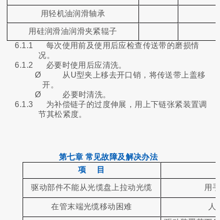
用轻机油润滑轴承
用硅润滑油润滑夹紧辊子
6.1.1
每次使用前及使用后应检查传送带的磨损情
况。
6.1.2
必要时使用后应清洗。
Ø
从U型夹上移去开口销，将传送带上盖移
开。
Ø
必要时清洗。
6.1.3
为补偿链子的过度伸展，用上下链张紧装置调
节其松紧度。
第七章 常见故障及解决办法
项 目
驱动部件不能从光缆盘上拉动光缆
用
在管末端光缆移动困难
人