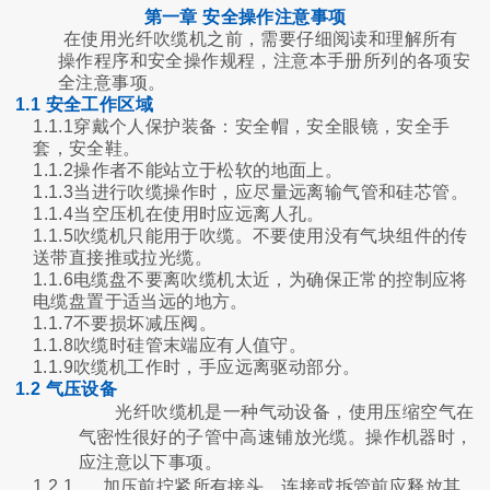
第一章 安全操作注意事项
在使用光纤吹缆机之前，需要仔细阅读和理解所有
操作程序和安全操作规程，注意本手册所列的各项安
全注意事项。
1.1 安全工作区域
1.1.1穿戴个人保护装备：安全帽，安全眼镜，安全手
套，安全鞋。
1.1.2操作者不能站立于松软的地面上。
1.1.3当进行吹缆操作时，应尽量远离输气管和硅芯管。
1.1.4当空压机在使用时应远离人孔。
1.1.5吹缆机只能用于吹缆。不要使用没有气块组件的传
送带直接推或拉光缆。
1.1.6电缆盘不要离吹缆机太近，为确保正常的控制应将
电缆盘置于适当远的地方。
1.1.7不要损坏减压阀。
1.1.8吹缆时硅管末端应有人值守。
1.1.9吹缆机工作时，手应远离驱动部分。
1.2 气压设备
光纤吹缆机是一种气动设备，使用压缩空气在
气密性很好的子管中高速铺放光缆。操作机器时，
应注意以下事项。
1.2.1
加压前拧紧所有接头，连接或拆管前应释放其