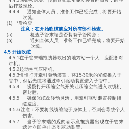
4.4.3调整密封块、传输管和牵引驱动装置的高度，调整
后拧紧螺栓。
4.4.4
通知全体人员，准备工作已经完成，将要开始
吹缆。
(1) *后检查
注意：在开始吹缆前应对所有部件检查。
(a)
检查子管末端是否装有子管网套；
(b)
通知全体人员，准备工作已经完成，将要开始
吹缆。
4.5 开始吹缆
4.5.1在子管末端拖拽器吹出的地方站一个人，应配备对
讲机。
4.5.2起动空气压缩机。
4.5.3慢慢打开牵引驱动装置，将15-30米的光缆推入子
管中，然后光缆将通过牵引驱动装置进入子管中。
4.5.4
慢慢打开压缩空气开关让压缩空气进入吹缆机
密封腔。
4.5.5
确保光缆盘转动灵活，用牵引驱动装置控制铺
缆速度。
4.5.6
注意：不要将线缆缠绕于身体上，否则会导致个人
伤害。
4.5.7
当子管末端的观察者示意拖拽器出现在子管末
端时立即停止牵引驱动装置。