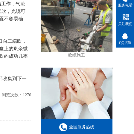
始工作，气流
服务电话
气吹，光缆可
置不容易确
关注我们
口向二端吹，
QQ咨询
盘上的剩余微
吹缆施工
吹的成功几率
部收集到下一
6 浏览次数：1276
全国服务热线