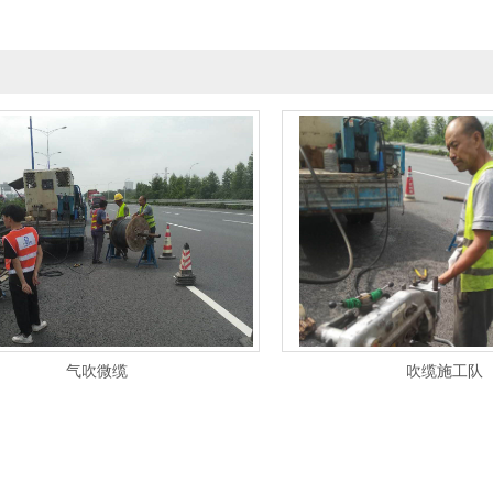
气吹微缆
吹缆施工队