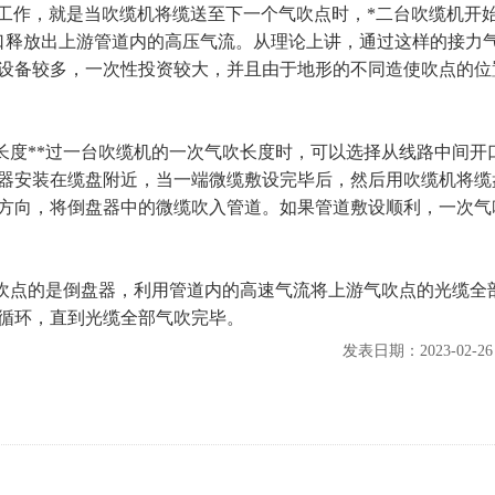
合工作，就是当吹缆机将缆送至下一个气吹点时，*二台吹缆机开
口释放出上游管道内的高压气流。从理论上讲，通过这样的接力
设备较多，一次性投资较大，并且由于地形的不同造使吹点的位
长度**过一台吹缆机的一次气吹长度时，可以选择从线路中间开
器安装在缆盘附近，当一端微缆敷设完毕后，然后用吹缆机将缆
方向，将倒盘器中的微缆吹入管道。如果管道敷设顺利，一次气
气吹点的是倒盘器，利用管道内的高速气流将上游气吹点的光缆全
循环，直到光缆全部气吹完毕。
发表日期：2023-02-2